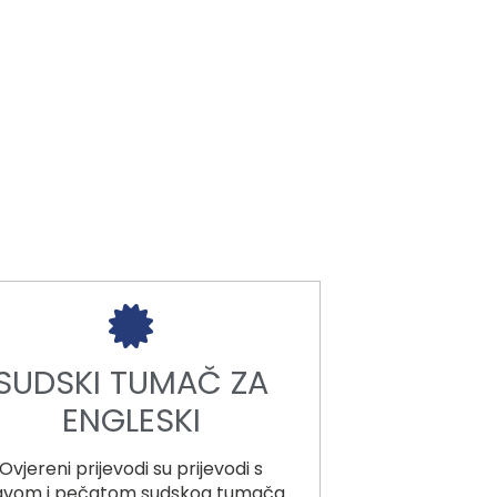
SUDSKI TUMAČ ZA
ENGLESKI
Ovjereni prijevodi su prijevodi s
javom i pečatom sudskog tumača