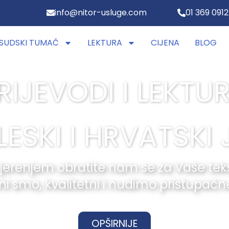
info@nitor-usluge.com
01 369 0912
SUDSKI TUMAČ
LEKTURA
CIJENA
BLOG
RIJEVODI I LEKTU
ESKI I HRVATSKI 
jerenjem obratite nam se za Vaše tek
i smo, kvalitetni i nudimo pristupačne
OPŠIRNIJE