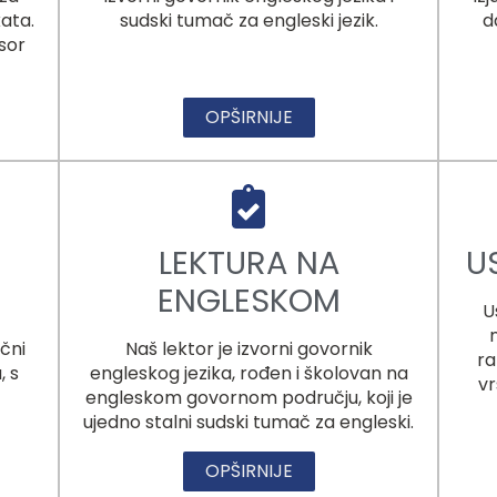
ata.
sudski tumač za engleski jezik.
d
sor
OPŠIRNIJE
LEKTURA NA
U
ENGLESKOM
U
čni
Naš lektor je izvorni govornik
ra
, s
engleskog jezika, rođen i školovan na
vr
engleskom govornom području, koji je
ujedno stalni sudski tumač za engleski.
OPŠIRNIJE