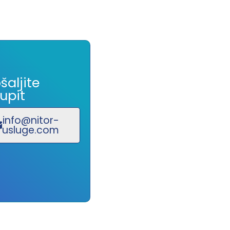
šaljite
upit
info@nitor-
usluge.com