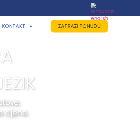
KONTAKT
ZATRAŽI PONUDU
RA
JEZIK
stove.
 cijene.