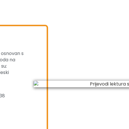
ed osnovan s
voda na
 su:
leski
038