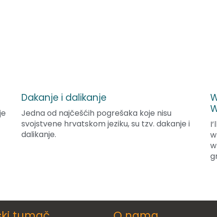
Dakanje i dalikanje
W
W
je
Jedna od najčešćih pogrešaka koje nisu
svojstvene hrvatskom jeziku, su tzv. dakanje i
I
dalikanje.
w
w
g
ski tumač
O nama