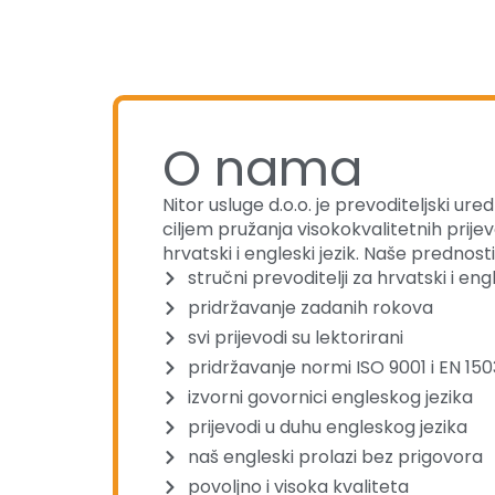
O nama
Nitor usluge d.o.o. je prevoditeljski ur
ciljem pružanja visokokvalitetnih prije
hrvatski i engleski jezik. Naše prednosti
stručni prevoditelji za hrvatski i eng
pridržavanje zadanih rokova
svi prijevodi su lektorirani
pridržavanje normi ISO 9001 i EN 15
izvorni govornici engleskog jezika
prijevodi u duhu engleskog jezika
naš engleski prolazi bez prigovora
povoljno i visoka kvaliteta