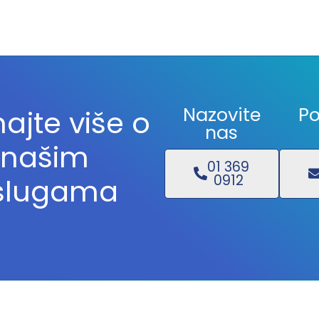
Nazovite
Po
ajte više o
nas
našim
01 369
0912
slugama