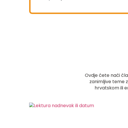
Ovdje ćete naći član
zanimljive teme z
hrvatskom ili e