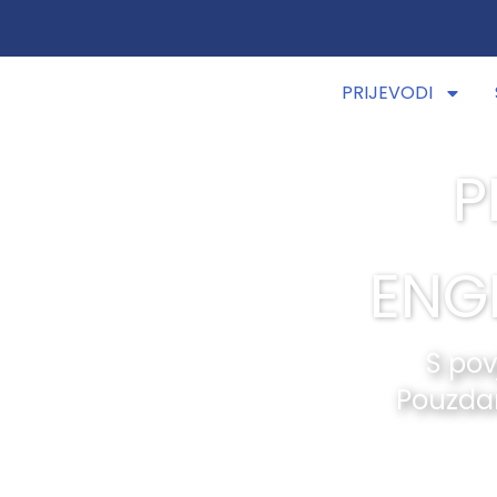
PRIJEVODI
P
ENGL
S pov
Pouzdan