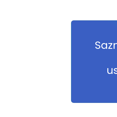
Sazn
u